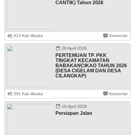
CANTIK) Tahun 2026
Puspa
21
Cigelam.Desa.Id - Program Desa Cinta Statistik (Desa
Desember
413 Kali dibuka
Komentar
Cantik) terus digencarkan di berbagai daerah Indonesia
2024
pada tahun 2026. Program yang diinisiasi oleh Badan
06:26:38
Pusat Statistik (BPS) ...
28 April 2026
Memuaskan
PERTEMUAN TP. PKK
Semoga
TINGKAT KECAMATAN
cigelam
BABAKANCIKAO TAHUN 2026
semakin
(DESA CIGELAM DAN DESA
ngaronjat...
CILANGKAP)
Mempererat Silaturahmi dan Meningkatkan Peran
Perempuan dalam Pembangunan Desa Dalam rangka
Dana Desa
391 Kali dibuka
Komentar
mempererat hubungan antar desa sekaligus
meningkatkan peran aktif perempuan dalam
10 April 2026
pembangunan, ...
Persiapan Jalan
08
Juni