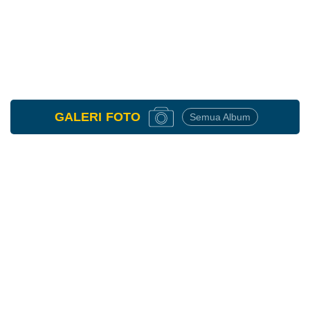
Anggaran
Rp
GALERI
FOTO
Semua Album
647.749.300,00
Realisasi
RP
254.301.100,00
Unang
Syamsudin
20
Desember
2024
12:59:21
Cukup
memuaskan
Terimakasih
28