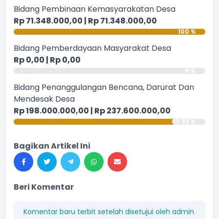
Bidang Pembinaan Kemasyarakatan Desa
Rp 71.348.000,00 | Rp 71.348.000,00
100 %
Bidang Pemberdayaan Masyarakat Desa
Rp 0,00 | Rp 0,00
0 %
Bidang Penanggulangan Bencana, Darurat Dan
Mendesak Desa
Rp 198.000.000,00 | Rp 237.600.000,00
Rajaban RW.003
83.33 %
Waktu
:
06 Juni 2023 06:56:50
Bagikan Artikel Ini
Masjid Jamie Nurul Iman , Kp.
Lokasi
:
Gandasoli Rw.003
Koordinator
:
DKM Nurul Iman
Beri Komentar
Rajaban RW.002
Komentar baru terbit setelah disetujui oleh admin
Waktu
:
06 Juni 2023 06:56:50