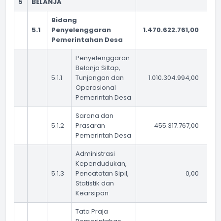
5
BELANJA
Bidang
5.1
Penyelenggaran
1.470.622.761,00
1.0
Pemerintahan Desa
Penyelenggaran
Belanja Siltap,
5.1.1
Tunjangan dan
1.010.304.994,00
Operasional
Pemerintah Desa
Sarana dan
5.1.2
Prasaran
455.317.767,00
Pemerintah Desa
Administrasi
Kependudukan,
5.1.3
Pencatatan Sipil,
0,00
Statistik dan
Kearsipan
Tata Praja