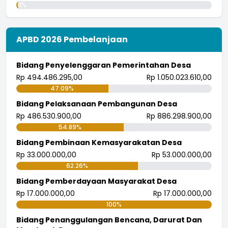
Waktu
:
15 September 2023 18:40:00
0%
Lokasi
:
Aula Desa Cigelam
APBD 2026 Pembelanjaan
Koordinator
:
Pemerintahan Desa
Rajaban RW.003
Bidang Penyelenggaran Pemerintahan Desa
Rp 494.486.295,00
Rp 1.050.023.610,00
Waktu
:
06 Juni 2023 06:56:50
47.09%
Masjid Jamie Nurul Iman , Kp.
Bidang Pelaksanaan Pembangunan Desa
Lokasi
:
Gandasoli Rw.003
Rp 486.530.900,00
Rp 886.298.900,00
54.89%
Koordinator
:
DKM Nurul Iman
Bidang Pembinaan Kemasyarakatan Desa
Rajaban RW.002
Rp 33.000.000,00
Rp 53.000.000,00
Waktu
:
06 Juni 2023 06:56:50
62.26%
Bidang Pemberdayaan Masyarakat Desa
Masjid Jamie Nurul Huda Kp.
Lokasi
:
Rp 17.000.000,00
Rp 17.000.000,00
Gandasari RW.002
100%
Koordinator
:
DKM Nurul Huda
Bidang Penanggulangan Bencana, Darurat Dan