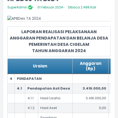
SuperAdmin
01 Februari 2024
Dibaca 2.488 Kali
LAPORAN REALISASI PELAKSANAAN
ANGGARAN PENDAPATAN DAN BELANJA DESA
PEMERINTAH DESA CIGELAM
TAHUN ANGGARAN 2024
Anggaran
Uraian
Re
(Rp)
4
PENDAPATAN
4.1
Pendapatan Asli Desa
3.416.000,00
4.1.1
Hasil Usaha
3.416.000,00
4.1.2
Hasil Aset
0,00
Swadaya,