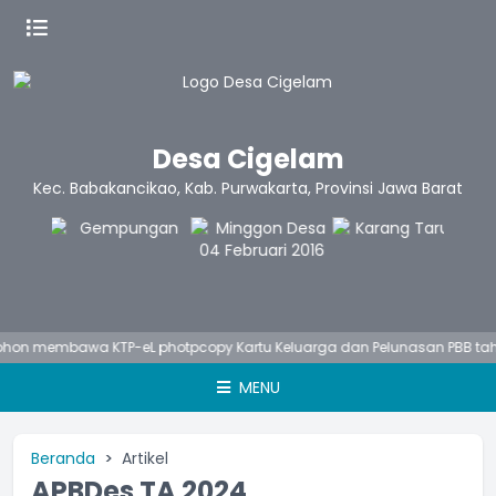
Desa Cigelam
Kec. Babakancikao, Kab. Purwakarta, Provinsi Jawa Barat
 photpcopy Kartu Keluarga dan Pelunasan PBB tahun berjalan
Sal
MENU
Beranda
Artikel
APBDes TA 2024