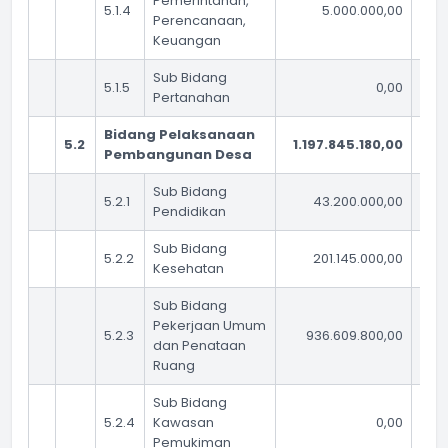
Pemerintahan,
5.1.4
5.000.000,00
Perencanaan,
Keuangan
Sub Bidang
5.1.5
0,00
Pertanahan
Bidang Pelaksanaan
5.2
1.197.845.180,00
1.0
Pembangunan Desa
Sub Bidang
5.2.1
43.200.000,00
Pendidikan
Sub Bidang
5.2.2
201.145.000,00
Kesehatan
Sub Bidang
Pekerjaan Umum
5.2.3
936.609.800,00
dan Penataan
Ruang
Sub Bidang
5.2.4
Kawasan
0,00
Pemukiman