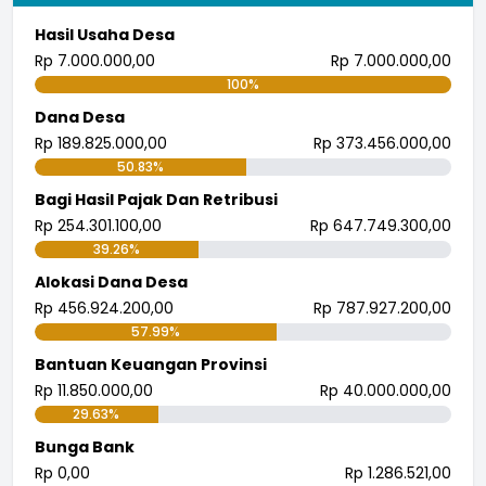
Lokasi
:
Masjid Jami Nurus Salam
Hasil Usaha Desa
Koordinator
:
DKM Nurus Salam
Rp 7.000.000,00
Rp 7.000.000,00
100%
Maulid Nabi Masjid Nuruttaufik
Dana Desa
Waktu
:
11 Oktober 2023 18:30:00
Rp 189.825.000,00
Rp 373.456.000,00
50.83%
Masjid Jami Nuruttaufik KP.
Lokasi
:
Gandawari
Bagi Hasil Pajak Dan Retribusi
Rp 254.301.100,00
Rp 647.749.300,00
Koordinator
:
DKM Nuruttaufik
39.26%
Maulid Nabi Mushola Al Ikhlas
Alokasi Dana Desa
Rp 456.924.200,00
Rp 787.927.200,00
Waktu
:
23 September 2023 18:30:00
57.99%
Mushola Al Ikhlas Blok 3
Lokasi
:
Bantuan Keuangan Provinsi
Perum Gandasari
Rp 11.850.000,00
Rp 40.000.000,00
Koordinator
:
Pengurus Mushola Al Ikhlas
29.63%
Bunga Bank
Minggon Desa
Rp 0,00
Rp 1.286.521,00