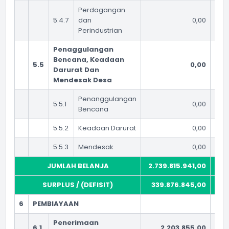
Perdagangan
5.4.7
dan
0,00
Perindustrian
Penaggulangan
Bencana, Keadaan
5.5
0,00
Darurat Dan
Mendesak Desa
Penanggulangan
5.5.1
0,00
Bencana
5.5.2
Keadaan Darurat
0,00
5.5.3
Mendesak
0,00
JUMLAH BELANJA
2.739.815.941,00
2.1
SURPLUS / (DEFISIT)
339.876.845,00
2
6
PEMBIAYAAN
Penerimaan
6.1
2.203.855,00