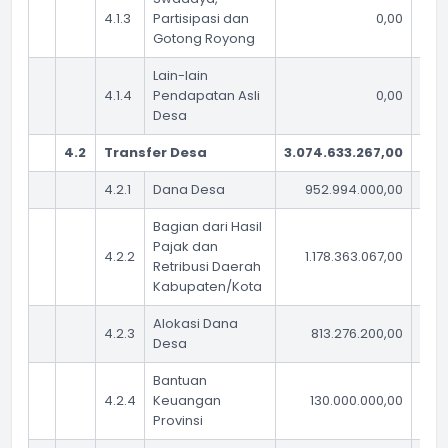
4.1.3
Partisipasi dan
0,00
Gotong Royong
Lain-lain
4.1.4
Pendapatan Asli
0,00
Desa
4.2
Transfer Desa
3.074.633.267,00
2.3
4.2.1
Dana Desa
952.994.000,00
Bagian dari Hasil
Pajak dan
4.2.2
1.178.363.067,00
Retribusi Daerah
Kabupaten/Kota
Alokasi Dana
4.2.3
813.276.200,00
Desa
Bantuan
4.2.4
Keuangan
130.000.000,00
Provinsi