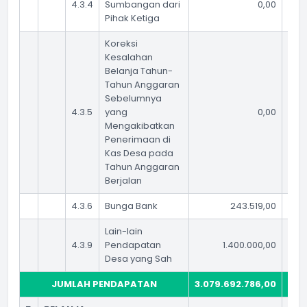
4.3.4
Sumbangan dari
0,00
Pihak Ketiga
Koreksi
Kesalahan
Belanja Tahun-
Tahun Anggaran
Sebelumnya
4.3.5
yang
0,00
Mengakibatkan
Penerimaan di
Kas Desa pada
Tahun Anggaran
Berjalan
4.3.6
Bunga Bank
243.519,00
Lain-lain
4.3.9
Pendapatan
1.400.000,00
Desa yang Sah
JUMLAH PENDAPATAN
3.079.692.786,00
2.