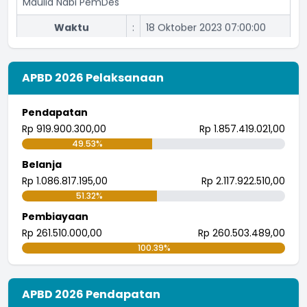
DKM Al Ukhuwah Puri Nirana
Koordinator
:
Cigelam
Maulid Nabi RW.007
APBD 2026 Pelaksanaan
Waktu
:
30 September 2023 08:00:00
Lokasi
:
RW.007
Pendapatan
Rp 919.900.300,00
Rp 1.857.419.021,00
Koordinator
:
Ketua RW.007
49.53%
Pengajian Bulanan Desa
Belanja
Rp 1.086.817.195,00
Rp 2.117.922.510,00
Waktu
:
11 September 2023 07:00:00
51.32%
Lokasi
:
Aula Desa Cigelam
Pembiayaan
Rp 261.510.000,00
Rp 260.503.489,00
Koordinator
:
Majlis Taklim RW.004
100.39%
Maulid Nabi RW.005
Waktu
:
12 Oktober 2023 18:30:00
APBD 2026 Pendapatan