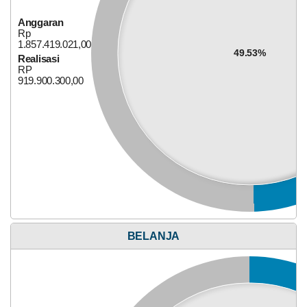
Anggaran
Rp
1.857.419.021,00
49.53%
Realisasi
RP
919.900.300,00
Anggaran
Rp
647.749.300,00
39.26%
Realisasi
RP
254.301.100,00
BELANJA