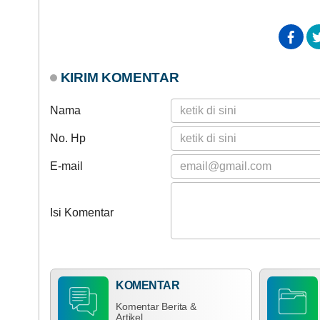
M
KIRIM KOMENTAR
Nama
P
No. Hp
E-mail
M
Isi Komentar
M
KOMENTAR
Komentar Berita &
M
Artikel