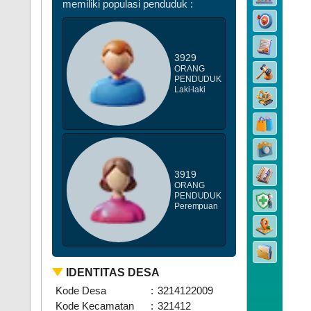
memiliki populasi penduduk :
3929
ORANG
PENDUDUK
DATA STUNTING
Laki-laki
3919
ORANG
PENDUDUK
Perempuan
IDENTITAS DESA
Kode Desa
:
3214122009
Kode Kecamatan
:
321412