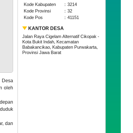
Kode Kabupaten
:
3214
Kode Provinsi
:
32
Kode Pos
:
41151
KANTOR DESA
Jalan Raya Cigelam Alternatif Cikopak -
Kota Bukit Indah, Kecamatan
Babakancikao, Kabupaten Purwakarta,
Provinsi Jawa Barat
k Desa
n oleh
 depan
 duduk
r, dan