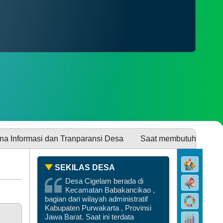
PENGADUAN
SDGS DESA
 dan Tranparansi Desa
Saat membutuhkan Keterangan dari
SEKILAS DESA
Desa Cigelam berada di
Kecamatan Babakancikao ,
bagian dari wilayah administratif
DATA PEMBANGUNAN
Kabupaten Purwakarta , Provinsi
Jawa Barat. Saat ini terdata