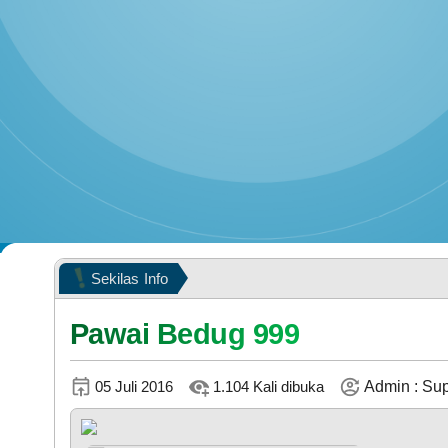
R
PEMERINTAH
R
R
POPULASI WILAYAH
Sekilas
Info
Selam
R
Pawai Bedug 999
05 Juli 2016
1.104 Kali dibuka
Admin : Su
KEHADIRAN
R