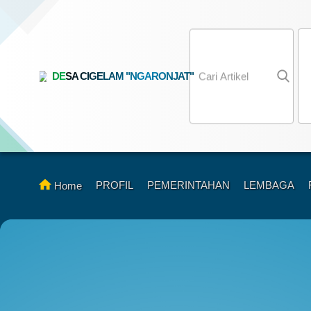
DESA CIGELAM "NGARONJAT"
K
A
A
T
PROFIL
PEMERINTAHAN
LEMBAGA
Home
R
R