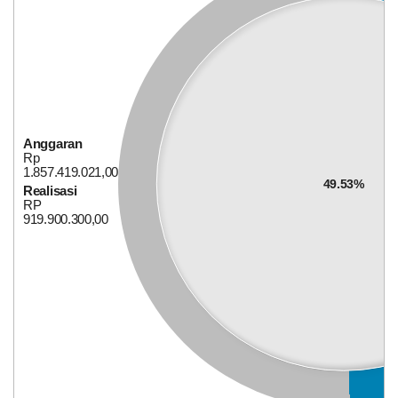
Anak
Usia
Dini
di
Desa
Cigelam
Anggaran
Bagi Hasil Pajak Dan Retribusi
Rp
1.857.419.021,00
49.53%
Realisasi
RP
919.900.300,00
Anggaran
Rp
647.749.300,00