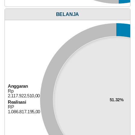
39.26%
Realisasi
RP
BELANJA
254.301.100,00
Anggaran
Alokasi Dana Desa
Rp
2.117.922.510,00
51.32%
Realisasi
28
RP
Mei
1.086.817.195,00
2026
211
Kali