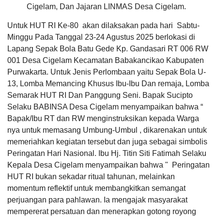
Hasil Usaha Desa
d tingkatkan
Jam
:
07:00:00
Cigelam, Dan Jajaran LINMAS Desa Cigelam.
lagi
Tempat
:
Aula Desa Cigelam
pelayanannya
Untuk HUT RI Ke-80 akan dilaksakan pada hari Sabtu-
Terimakasih
LAPAK DESA
GALERI FOTO
INVENTARIS
DATA STUNTING
Maulid Nabi RW.004
.......
Minggu Pada Tanggal 23-24 Agustus 2025 berlokasi di
Tanggal
:
06 Oct 2023
Lapang Sepak Bola Batu Gede Kp. Gandasari RT 006 RW
Jam
:
18:30:00
Tempat
:
Masjid Al Mansur / RW.004
001 Desa Cigelam Kecamatan Babakancikao Kabupaten
Purwakarta. Untuk Jenis Perlombaan yaitu Sepak Bola U-
Maulid Nabi Masjid Al Ukhuwah Puri Nirana
Unang
13, Lomba Memancing Khusus Ibu-Ibu Dan remaja, Lomba
Cigelam
Syamsudin
Tanggal
:
30 Sep 2023
Semarak HUT RI Dan Panggung Seni. Bapak Sucipto
20 Desember
Jam
:
18:30:00
2024
Selaku BABINSA Desa Cigelam menyampaikan bahwa “
Tempat
:
Masjid Al Ukhuwah Puri Nirana Cigelam
12:59:21
Bapak/Ibu RT dan RW menginstruksikan kepada Warga
Anggaran
Cukup
Maulid Nabi RW.007
Rp
memuaskan
nya untuk memasang Umbung-Umbul , dikarenakan untuk
7.000.000,00
Terimakasih
Tanggal
:
30 Sep 2023
memeriahkan kegiatan tersebut dan juga sebagai simbolis
100%
Jam
:
08:00:00
.......
Realisasi
DATA PETA
ARSIP ARTIKEL
Peringatan Hari Nasional. Ibu Hj. Titin Siti Fatimah Selaku
Tempat
:
RW.007
RP
7.000.000,00
Kepala Desa Cigelam menyampaikan bahwa " Peringatan
Pengajian Bulanan Desa
HUT RI bukan sekadar ritual tahunan, melainkan
Tanggal
:
11 Sep 2023
momentum reflektif untuk membangkitkan semangat
Jam
:
07:00:00
Tempat
:
Aula Desa Cigelam
Nuraini
perjuangan para pahlawan. Ia mengajak masyarakat
20 Desember
mempererat persatuan dan menerapkan gotong royong
2024
Maulid Nabi RW.005