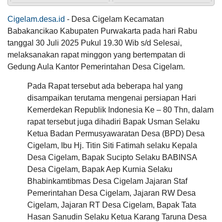
Jam
:
06:00:00
ngaronjat...
Tempat
:
KP. Sukamanah
Cigelam.desa.id
- Desa Cigelam Kecamatan
Maulid Nabi RW.002
Babakancikao Kabupaten Purwakarta pada hari Rabu
Anggaran
Tanggal
:
04 Oct 2023
tanggal 30 Juli 2025 Pukul 19.30 Wib s/d Selesai,
Rp
Jam
:
18:30:00
260.503.489,00
melaksanakan rapat minggon yang bertempatan di
Tempat
:
Masjid Nurul Huda
Jujun
100.39%
Realisasi
Ernawati
Gedung Aula Kantor Pemerintahan Desa Cigelam.
RP
Maulid Nabi Masjid Assalam
20 Desember
261.510.000,00
2024
Tanggal
:
21 Oct 2023
Pada Rapat tersebut ada beberapa hal yang
20:06:19
Jam
:
18:30:00
disampaikan terutama mengenai persiapan Hari
Tempat
:
Masjid Assalam
Sngat
memuaskan...
Kemerdekan Republik Indonesia Ke – 80 Thn, dalam
Maulid Nabi Mushola Al Fath
KEHADIRAN
INFORMASI
PRODUK HUKUM
DATA
rapat tersebut juga dihadiri Bapak Usman Selaku
PUBLIK
PEMBANGUNAN
Tanggal
:
07 Oct 2023
Ketua Badan Permusyawaratan Desa (BPD) Desa
Jam
:
18:30:00
Tempat
:
Mushola Al Fath Blok 2 Perum Gandasari
Cigelam, Ibu Hj. Titin Siti Fatimah selaku Kepala
15
Desa Cigelam, Bapak Sucipto Selaku BABINSA
Juni
Maulid Nabi RW.003
2026
Desa Cigelam, Bapak Aep Kurnia Selaku
Tanggal
:
07 Oct 2023
Nuraini
Bhabinkamtibmas Desa Cigelam Jajaran Staf
Jam
:
18:30:00
274
20 Desember
Tempat
:
Masjid Nurul Iman
Pemerintahan Desa Cigelam, Jajaran RW Desa
Kali
2024
Sensus
Cigelam, Jajaran RT Desa Cigelam, Bapak Tata
13:25:01
APBD 2026 Pendapatan
Maulid Nabi PemDes
Ekonomi
Memuaskan...sema
Hasan Sanudin Selaku Ketua Karang Taruna Desa
Tanggal
:
18 Oct 2023
2026