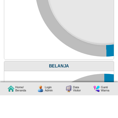
28
Mei
2026
211
Kali
Idul
Adha
Tahun
2026
Anggaran
Rp
BELANJA
787.927.200,00
57.99%
Realisasi
RP
456.924.200,00
Home/
Login
Data
Ganti
Beranda
Admin
Visitor
Warna