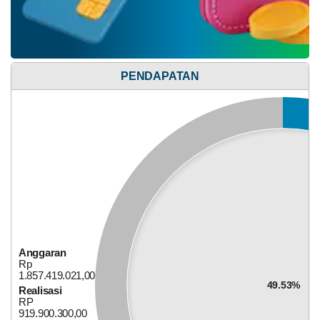
Anggaran
Rp
PENDAPATAN
647.749.300,00
39.26%
Realisasi
RP
254.301.100,00
Anggaran
Rp
1.857.419.021,00
49.53%
Realisasi
RP
Alokasi Dana Desa
919.900.300,00