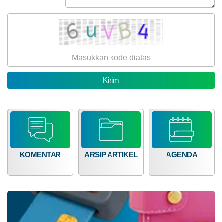
SRI-
RP
KANDI
189.825.000,00
2026:
Tingkatkan
Karakter
Anak
Usia
Dini
di
Desa
Cigelam
Bagi Hasil Pajak Dan Retribusi
KOMENTAR
ARSIP ARTIKEL
AGENDA