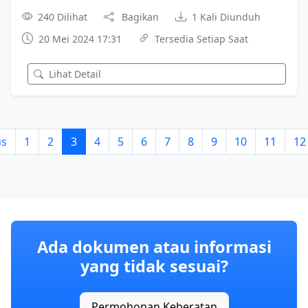
240 Dilihat
Bagikan
1 Kali Diunduh
20 Mei 2024 17:31
Tersedia Setiap Saat
Lihat Detail
us
1
2
3
4
5
6
7
8
9
10
11
12
Ada dokumen atau informasi
yang tidak sesuai?
Permohonan Keberatan